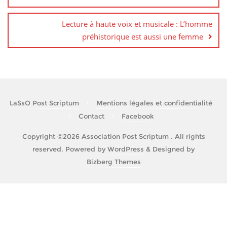
l’article
o
e
g
o
r
e
Lecture à haute voix et musicale : L’homme
k
r
préhistorique est aussi une femme
LaSsO Post Scriptum
Mentions légales et confidentialité
Contact
Facebook
Copyright ©2026 Association Post Scriptum . All rights
reserved.
Powered by
WordPress
&
Designed by
Bizberg Themes