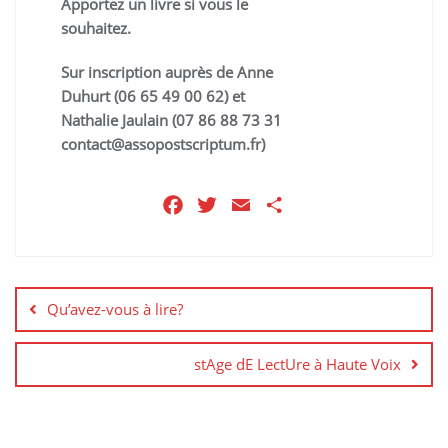
Apportez un livre si vous le
souhaitez.
Sur inscription auprès de Anne
Duhurt (06 65 49 00 62) et
Nathalie Jaulain (07 86 88 73 31
contact@assopostscriptum.fr)
F
T
E
P
a
w
m
a
c
i
a
r
Navigation
e
t
i
t
de
b
t
l
a
Qu’avez-vous à lire?
l’article
o
e
g
o
r
e
stAge dE LectUre à Haute Voix
k
r